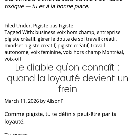
toxique — tu es à la bonne place.
Filed Under:
Pigiste pas Figiste
Tagged With:
business voix hors champ
,
entreprise
pigiste créatif
,
gérer le doute de soi travail créatif
,
mindset pigiste créatif
,
pigiste créatif
,
travail
autonome
,
voix féminine
,
voix hors champ Montréal
,
voix-off
Le diable qu’on connaît :
quand la loyauté devient un
frein
March 11, 2026
by
AlisonP
Comme pigiste, tu te définis peut-être par ta
loyauté.
Tu restes.